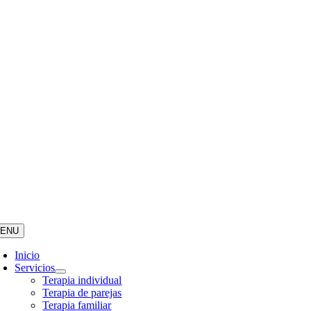
ENU
Inicio
Servicios
Terapia individual
Terapia de parejas
Terapia familiar