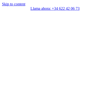
Skip to content
Llama ahora: +34 622 42 06 73