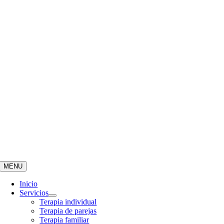
MENU
Inicio
Servicios
Terapia individual
Terapia de parejas
Terapia familiar