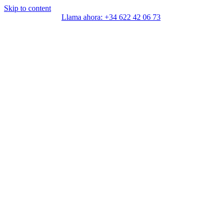
Skip to content
Llama ahora: +34 622 42 06 73