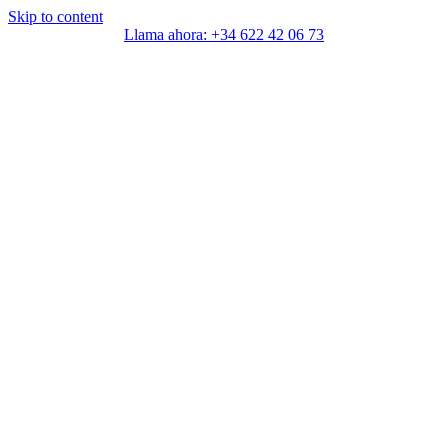
Skip to content
Llama ahora: +34 622 42 06 73