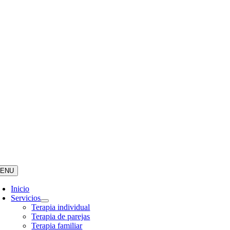
ENU
Inicio
Servicios
Terapia individual
Terapia de parejas
Terapia familiar