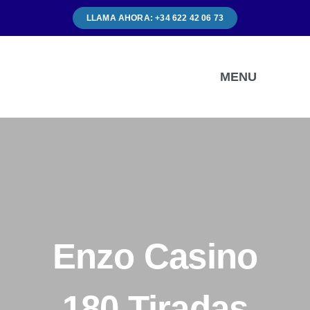
Skip
LLAMA AHORA: +34 622 42 06 73
to
content
MENU
I
Ser
Con
Enzo Casino
Con
180 Tiradas