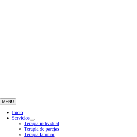
MENU
Inicio
Servicios
Terapia individual
Terapia de parejas
Terapia familiar