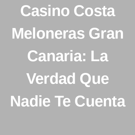
Casino Costa
Meloneras Gran
Canaria: La
Verdad Que
Nadie Te Cuenta