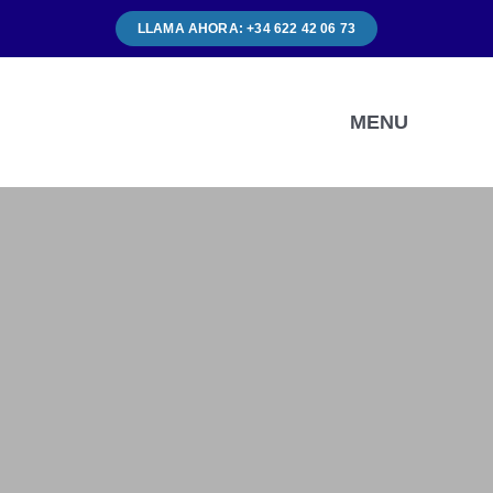
Skip
LLAMA AHORA: +34 622 42 06 73
to
content
MENU
I
Ser
Con
Con