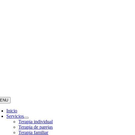
ENU
Inicio
Servicios
Terapia individual
Terapia de parejas
Terapia familiar