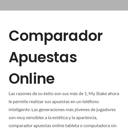
Comparador
Apuestas
Online
Las razones de su éxito son sus más de 1, My Stake ahora
le permite realizar sus apuestas en un teléfono
inteligente. Las generaciones más jóvenes de jugadores
son muy sensibles a la estética y la apariencia,
comparador apuestas online tableta o computadora sin