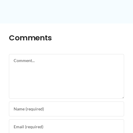
Comments
Comment