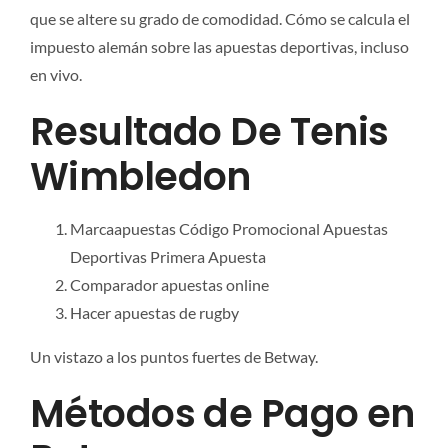
que se altere su grado de comodidad. Cómo se calcula el
impuesto alemán sobre las apuestas deportivas, incluso
en vivo.
Resultado De Tenis
Wimbledon
Marcaapuestas Código Promocional Apuestas
Deportivas Primera Apuesta
Comparador apuestas online
Hacer apuestas de rugby
Un vistazo a los puntos fuertes de Betway.
Métodos de Pago en