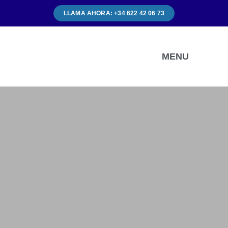
Skip
LLAMA AHORA: +34 622 42 06 73
to
content
MENU
I
Ser
Con
Con