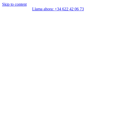
Skip to content
Llama ahora: +34 622 42 06 73